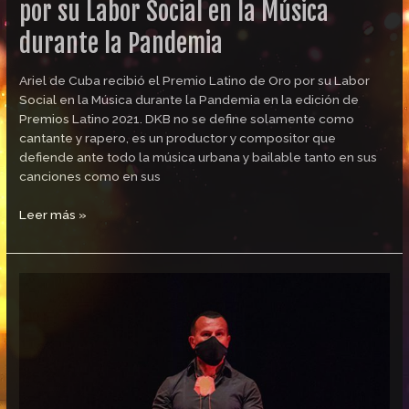
la
por su Labor Social en la Música
Pandemia
durante la Pandemia
Ariel de Cuba recibió el Premio Latino de Oro por su Labor
Social en la Música durante la Pandemia en la edición de
Premios Latino 2021. DKB no se define solamente como
cantante y rapero, es un productor y compositor que
defiende ante todo la música urbana y bailable tanto en sus
canciones como en sus
Leer más »
Richy
Castellanos,
Premio
Latino
al
Mejor
Relaciones