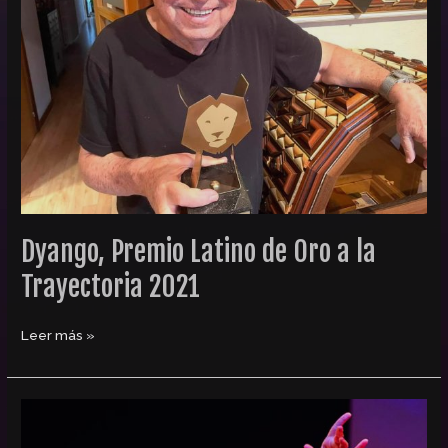
Oro
a
la
Trayectoria
2021
Dyango, Premio Latino de Oro a la
Trayectoria 2021
Leer más »
Sylvia
Pantoja,