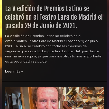
Madrid
La V edición de Premios Latino se
el
pasado
celebró en el Teatro Lara de Madrid el
29
pasado 29 de Junio de 2021.
de
Junio
de
La V edición de Premios Latino se celebró en el
2021.
emblemático Teatro Lara de Madrid el pasado 29 de junio
2021. La Gala, se celebró con todas las medidas de
seguridad para que todos puedan disfrutar del gran día de
una manera segura, ya que para nosotros lo más importante
es la seguridad y salud de
Leer más »
Dyango,
Premio
Latino
de