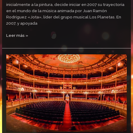
inicialmente a la pintura, decide iniciar en 2007 su trayectoria
en el mundo de la música animada por Juan Ramón
Rodríguez «Jota», líder del grupo musical Los Planetas. En
2007, y apoyada
Leer más »
La
V
edición
de
Premios
Latino
se
celebró
en
el
Teatro
Lara
de