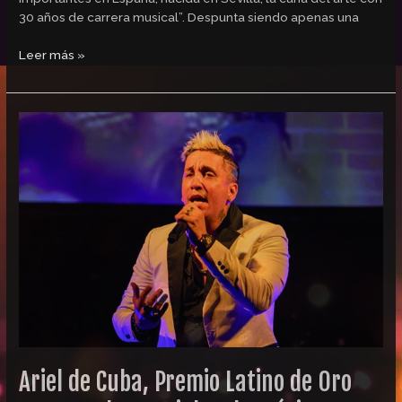
30 años de carrera musical”. Despunta siendo apenas una
Leer más »
Ariel
de
Cuba,
Premio
Latino
de
Oro
por
su
Labor
Social
en
la
Música
Ariel de Cuba, Premio Latino de Oro
durante