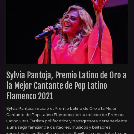
Premio
Latino
de
Oro
a
la
Mejor
Cantante
de
Pop
Latino
Flamenco
Sylvia Pantoja, Premio Latino de Oro a
2021
la Mejor Cantante de Pop Latino
Flamenco 2021
Sylvia Pantoja, recibió el Premio Latino de Oro a la Mejor
Cantante de Pop Latino Flamenco en la edición de Premios
Latino 2021. “Artista polifacética y transgresora perteneciente
a una saga familiar de cantaores, músicos y bailaores
importantes en España, nacida en Sevilla, la cuna del arte con