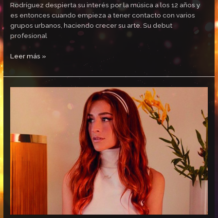
Rodríguez despierta su interés por la música a los 12 años y
es entonces cuando empieza a tener contacto con varios
grupos urbanos, haciendo crecer su arte. Su debut
profesional
Leer más »
Belén
Aguilera,
Premio
Latino
de
Oro
a
la
Mejor
Cantante
Pop
2021