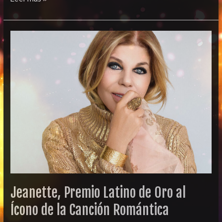
Jeanette,
Premio
Latino
de
Oro
al
Ícono
de
la
Canción
Romántica
Jeanette, Premio Latino de Oro al
Ícono de la Canción Romántica