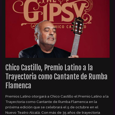
Premio
Latino
a
la
Trayectoria
como
Cantante
de
Rumba
Flamenca
Chico Castillo, Premio Latino a la
Trayectoria como Cantante de Rumba
Flamenca
Premios Latino otorgará a Chico Castillo el Premio Latino a la
Trayectoria como Cantante de Rumba Flamenca en la
próxima edición que se celebrará el 5 de octubre en el
Nuevo Teatro Alcalá. Con más de 35 años de trayectoria