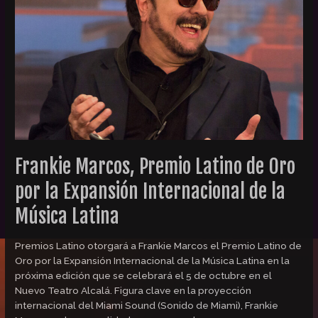
de
Oro
por
la
Expansión
Internacional
de
la
Música
Latina
Frankie Marcos, Premio Latino de Oro
por la Expansión Internacional de la
Música Latina
Premios Latino otorgará a Frankie Marcos el Premio Latino de
Oro por la Expansión Internacional de la Música Latina en la
próxima edición que se celebrará el 5 de octubre en el
Nuevo Teatro Alcalá. Figura clave en la proyección
internacional del Miami Sound (Sonido de Miami), Frankie