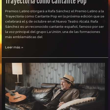
Trayectoria como Cantante Pop
Premios Latino otorgará a Rafa Sánchez el Premio Latino a la
Trayectoria como Cantante Pop en la próxima edición que se
celebrará el 5 de octubre en el Nuevo Teatro Alcalá. Rafa
Sánchez es un reconocido cantante español, famoso por ser
la voz principal del grupo La Unión, una de las formaciones
más emblemáticas del
Leer más »
Joaquín
Sabina,
Premio
Latino
de
oro
a
la
Trayectoria