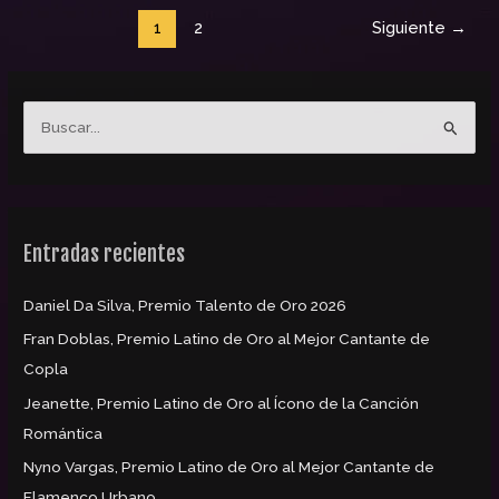
1
2
Siguiente
→
B
u
s
c
Entradas recientes
a
r
Daniel Da Silva, Premio Talento de Oro 2026
p
Fran Doblas, Premio Latino de Oro al Mejor Cantante de
o
Copla
r
:
Jeanette, Premio Latino de Oro al Ícono de la Canción
Romántica
Nyno Vargas, Premio Latino de Oro al Mejor Cantante de
Flamenco Urbano