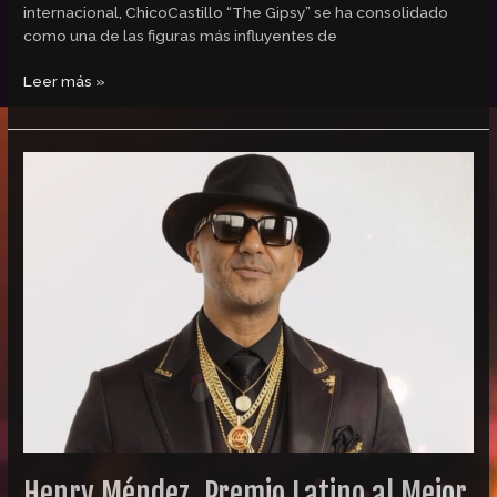
internacional, ChicoCastillo “The Gipsy” se ha consolidado
como una de las figuras más influyentes de
Leer más »
Henry
Méndez,
Premio
Latino
al
Mejor
Artista
Urbano
Latino
Henry Méndez, Premio Latino al Mejor