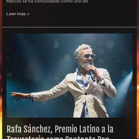
Marcos se ha consolidado como uno de
Leer más »
Rafa
Sánchez,
Premio
Latino
a
la
Trayectoria
como
Cantante
Pop
Rafa Sánchez, Premio Latino a la