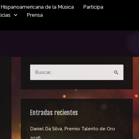
Hispanoamericana de la Música
Participa
icias
Prensa
B
u
s
c
a
Entradas recientes
r
Daniel Da Silva, Premio Talento de Oro
p
2026