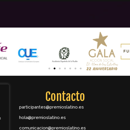
Contacto
participantes@premioslatino.es
hola@premioslatino.es
n
comunicacion@premioslatino.es