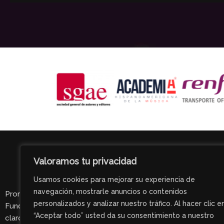
Valoramos tu privacidad
Usamos cookies para mejorar su experiencia de
navegación, mostrarle anuncios o contenidos
Promovidos por Gala Acción Social y
personalizados y analizar nuestro tráfico. Al hacer clic e
Fundación Mundo Ciudad, entidades con el
“Aceptar todo” usted da su consentimiento a nuestro
claro impulso de promover la cultura