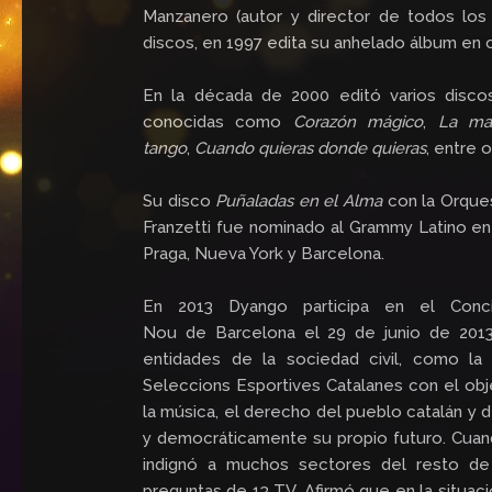
Manzanero (autor y director de todos los
discos, en 1997 edita su anhelado álbum en 
En la década de 2000 editó varios disc
conocidas como
Corazón mágico
,
La ma
tango
,
Cuando quieras donde quieras
, entre o
Su disco
Puñaladas en el Alma
con la Orques
Franzetti fue nominado al Grammy Latino en 
Praga, Nueva York y Barcelona.
En 2013 Dyango participa en el Conc
Nou de Barcelona el 29 de junio de 2013
entidades de la sociedad civil, como la
Seleccions Esportives Catalanes con el obje
la música, el derecho del pueblo catalán y 
y democráticamente su propio futuro. Cuand
indignó a muchos sectores del resto de
preguntas de 13 TV. Afirmó que en la situac