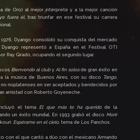
ta de Oro) al mejor intérprete y a la mejor canción
yo fuera él
, tras triunfar en ese festival su carrera
ional.
n 1976, Dyango consolidó su conquista del mercado
, Dyango representó a España en el Festival OTI
por Ray Girado, ocupando el segundo lugar.
iscos
Bienvendo al club
y
Al fin solos
de gran éxito en
 a la música de Buenos Aires, con su disco
Tango
,
s no rioplatenses en ser aceptados y bendecidos por
gran amistad con Roberto Goyeneche.
ncluyó el tema
El que más te ha querido
de la
ando un éxito mundial. En 1993 grabó el disco
Morir
kouri:
Espérame en el cielo
, tema de Los Panchos.
sco con el que cantó a dúo con el mexicano Armando