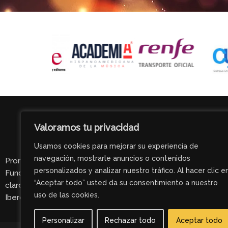
Valoramos tu privacidad
Usamos cookies para mejorar su experiencia de
navegación, mostrarle anuncios o contenidos
Promovidos por Gala Acción Social y
personalizados y analizar nuestro tráfico. Al hacer clic e
Fundación Mundo Ciudad, entidades con el
“Aceptar todo” usted da su consentimiento a nuestro
claro impulso de promover la cultura
uso de las cookies.
Iberoamericana del cine y la música.
Personalizar
Rechazar todo
Aceptar todo