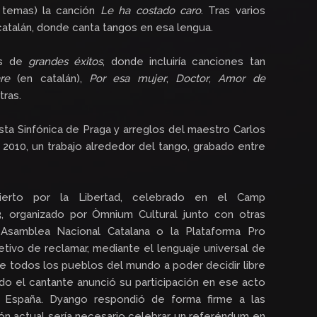
 temas) la canción
Le ha costado caro
. Tras varios
catalán, donde canta tangos en esa lengua.
os de
grandes éxitos
, donde incluiría canciones tan
re
(en catalán),
Por esa mujer
,
Doctor
,
Amor de
tras.
ta Sinfónica de Praga y arreglos del maestro Carlos
2010, un trabajo alrededor del tango, grabado entre
ierto por la Libertad, celebrado en el Camp
, organizado por Òmnium Cultural junto con otras
 Asamblea Nacional Catalana o la Plataforma Pro
tivo de reclamar, mediante el lenguaje universal de
de todos los pueblos del mundo a poder decidir libre
o el cantante anunció su participación en ese acto
 España. Dyango respondió de forma firme a las
ión actual sería necesario celebrar un referéndum en