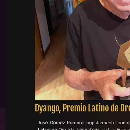
Dyango, Premio Latino de Oro
José Gómez Romero
, popularmente con
Latino
de Oro a la Trayectoria
en la edición