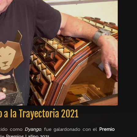
 a la Trayectoria 2021
ocido como
Dyango
, fue galardonado con el
Premio
 de
Premios Latino 2021
.