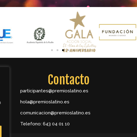
Contacto
participantes@premioslatino.es
hola@premioslatino.es
n
comunicacion@premioslatino.es
Telefono: 643 04 01 10