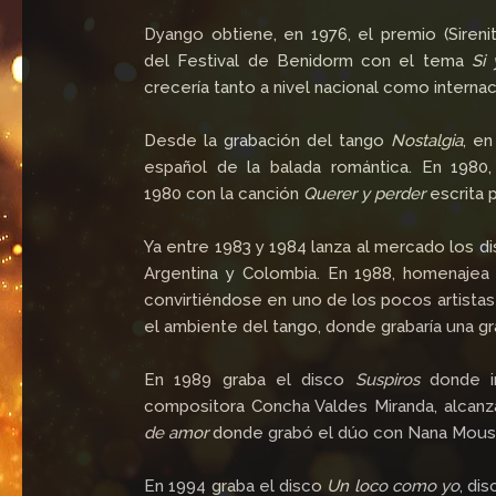
Dyango obtiene, en 1976, el premio (Sireni
del Festival de Benidorm con el tema
Si 
crecería tanto a nivel nacional como internac
Desde la grabación del tango
Nostalgia
, e
español de la balada romántica. En 1980
1980 con la canción
Querer y perder
escrita 
Ya entre 1983 y 1984 lanza al mercado los d
Argentina y Colombia. En 1988, homenajea
convirtiéndose en uno de los pocos artista
el ambiente del tango, donde grabaría una 
En 1989 graba el disco
Suspiros
donde i
compositora Concha Valdes Miranda, alcanz
de amor
donde grabó el dúo con Nana Mous
En 1994 graba el disco
Un loco como yo
, di