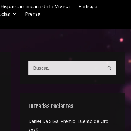
Hispanoamericana de la Música
Participa
icias
Prensa
B
u
s
c
a
Entradas recientes
r
Daniel Da Silva, Premio Talento de Oro
p
2026