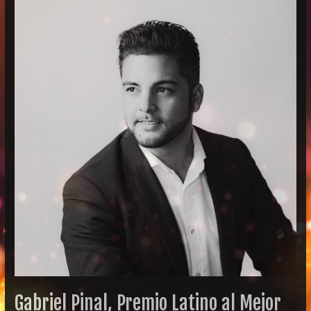
Gabriel
Pinal,
Premio
Latino
al
Mejor
Productor
Audiovisual
Joven
Talento
2017
Gabriel Pinal, Premio Latino al Mejor