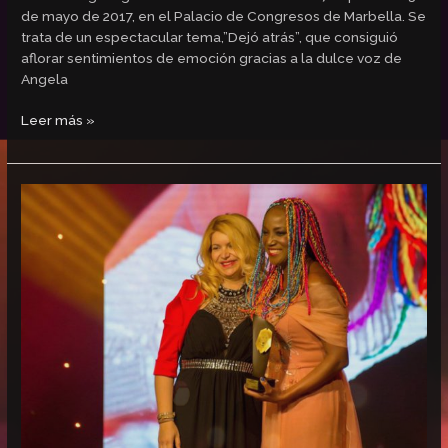
de mayo de 2017, en el Palacio de Congresos de Marbella. Se
trata de un espectacular tema,”Dejó atrás”, que consiguió
aflorar sentimientos de emoción gracias a la dulce voz de
Angela
Leer más »
Lucrecia,
Premio
latino
de
Oro
a
la
Mejor
Cantante
Femenina
2017