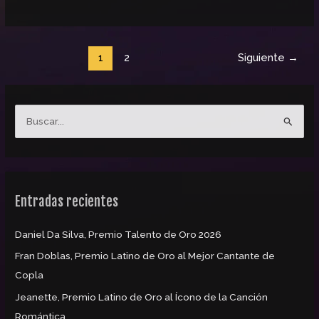
1
2
Siguiente
→
B
u
s
c
Entradas recientes
a
r
Daniel Da Silva, Premio Talento de Oro 2026
p
Fran Doblas, Premio Latino de Oro al Mejor Cantante de
o
Copla
r
:
Jeanette, Premio Latino de Oro al Ícono de la Canción
Romántica