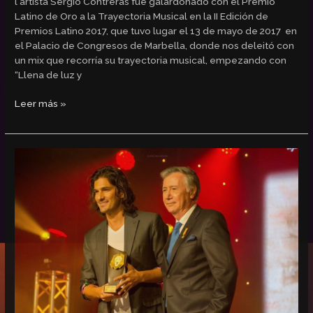
l artista Sergio Contreras fue galardonado con el Premio
Latino de Oro a la Trayectoria Musical en la II Edición de
Premios Latino 2017, que tuvo lugar el 13 de mayo de 2017 en
el Palacio de Congresos de Marbella, donde nos deleitó con
un mix que recorría su trayectoria musical, empezando con
“Llena de luz y
Leer más »
Hugo
Salazar,
Premio
Latino
de
Oro
al
Mejor
Cantante
Masculino
2017