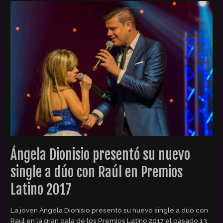
Ángela
Dionisio
presentó
su
nuevo
single
a
dúo
con
Raúl
en
Premios
Latino
2017
Ángela Dionisio presentó su nuevo
single a dúo con Raúl en Premios
Latino 2017
La joven Ángela Dionisio presentó su nuevo single a dúo con
Raúl en la gran gala de los Premios Latino 2017 el pasado 13