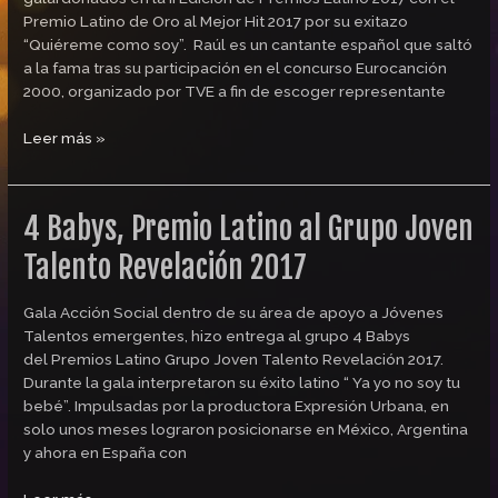
Oro
Premio Latino de Oro al Mejor Hit 2017 por su exitazo
al
“Quiéreme como soy”. Raúl es un cantante español que saltó
Mejor
a la fama tras su participación en el concurso Eurocanción
Hit
2000, organizado por TVE a fin de escoger representante
2017
Leer más »
4 Babys, Premio Latino al Grupo Joven
4
Babys,
Talento Revelación 2017
Premio
Latino
al
Gala Acción Social dentro de su área de apoyo a Jóvenes
Grupo
Talentos emergentes, hizo entrega al grupo 4 Babys
Joven
del Premios Latino Grupo Joven Talento Revelación 2017.
Talento
Durante la gala interpretaron su éxito latino “ Ya yo no soy tu
Revelación
bebé”. Impulsadas por la productora Expresión Urbana, en
2017
solo unos meses lograron posicionarse en México, Argentina
y ahora en España con