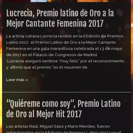
Lucrecia, Premio latino de Oro a la
Mejor Cantante Femenina 2017
La artista cubana Lucrecia recibió en la II Edición de Premios
Latino 2017, el Premio Latino de Oro a la Mejor Cantante
Femenina en una gala maravillosa celebrada el 13 de mayo
de 2017 en el Palacio de Congresos de Madrid.
Lucrecia aseguró sentirse “muy feliz” por el reconocimiento
y afirmó que el premio “es el resumen de
Leer más »
“Quiéreme como soy”, Premio Latino
“Quiéreme
como
de Oro al Mejor Hit 2017
soy”,
Premio
Latino
Los artistas Raúl, Miguel Sáez y Mario Mendes, fueron
de
galardonados en la II Edición de Premios Latino 2017 con el