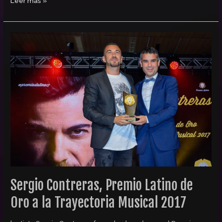
Leer más »
Sergio
Contreras,
Premio
Latino
de
Oro
a
la
Trayectoria
Musical
2017
Sergio Contreras, Premio Latino de
Oro a la Trayectoria Musical 2017