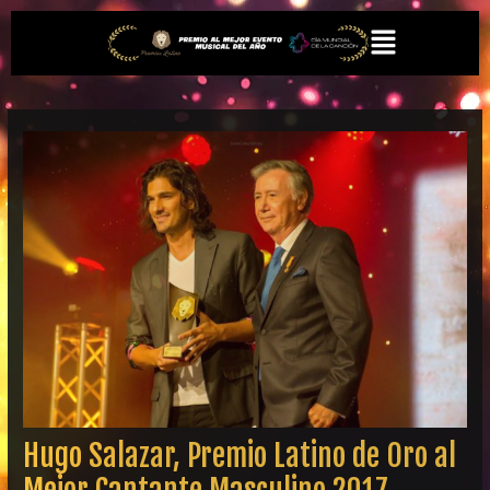
Ir
Navegación
Menú
al
de
contenido
entradas
Hugo Salazar, Premio Latino de Oro al