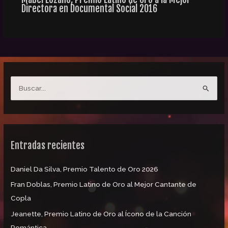
Directora en Documental Social 2016
B
u
s
c
Entradas recientes
a
r
Daniel Da Silva, Premio Talento de Oro 2026
p
Fran Doblas, Premio Latino de Oro al Mejor Cantante de
o
Copla
r
:
Jeanette, Premio Latino de Oro al Ícono de la Canción
Romántica