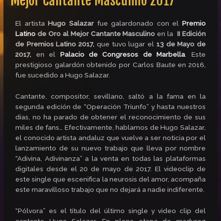
Mejor Cantante Masculino 2017
El artista
Hugo Salazar
fue galardonado con el
Premio
Latino
de Oro al Mejor Cantante Masculino
en la
II Edición
de Premios Latino 2017,
que tuvo lugar el
13 de Mayo de
2017,
en el
Palacio de Congresos de Marbella
. Este
prestigioso galardón obtenido por Carlos Baute en 2016,
fue sucedido a Hugo Salazar.
Cantante, compositor, sevillano, saltó a la fama en la
segunda edición de “Operación Triunfo” y hasta nuestros
días, no ha parado de obtener el reconocimiento de sus
miles de fans… Efectivamente, hablamos de Hugo Salazar,
el conocido artista andaluz que vuelve a ser noticia por el
lanzamiento de su nuevo trabajo que lleva por nombre
“Adivina, Adivinanza” a la venta en todas las plataformas
digitales desde el 20 de mayo de 2017. El videoclip de
este single que escenifica la neurosis del amor, acompaña
este maravilloso trabajo que no dejará a nadie indiferente.
“Pólvora” es el título del último single y video clip del
cantante Hugo Salazar. En plena etapa de madurez