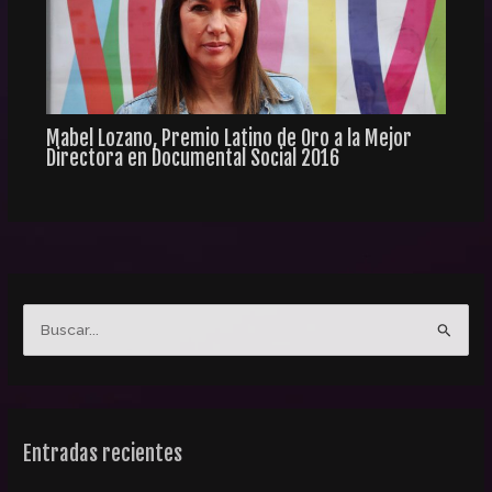
Mabel Lozano, Premio Latino de Oro a la Mejor
Directora en Documental Social 2016
B
u
s
c
Entradas recientes
a
r