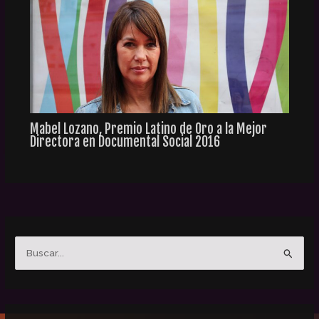
Mabel Lozano, Premio Latino de Oro a la Mejor
Directora en Documental Social 2016
B
u
s
c