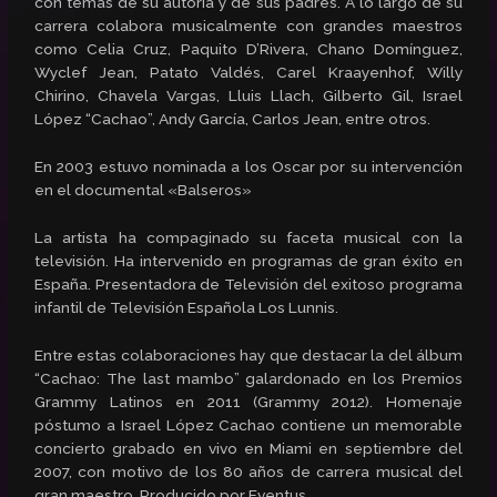
con temas de su autoría y de sus padres. A lo largo de su
carrera colabora musicalmente con grandes maestros
como Celia Cruz, Paquito D’Rivera, Chano Domínguez,
Wyclef Jean, Patato Valdés, Carel Kraayenhof, Willy
Chirino, Chavela Vargas, Lluis Llach, Gilberto Gil, Israel
López “Cachao”, Andy García, Carlos Jean, entre otros.
En 2003 estuvo nominada a los Oscar por su intervención
en el documental «Balseros»
La artista ha compaginado su faceta musical con la
televisión. Ha intervenido en programas de gran éxito en
España. Presentadora de Televisión del exitoso programa
infantil de Televisión Española Los Lunnis.
Entre estas colaboraciones hay que destacar la del álbum
“Cachao: The last mambo” galardonado en los Premios
Grammy Latinos en 2011 (Grammy 2012). Homenaje
póstumo a Israel López Cachao contiene un memorable
concierto grabado en vivo en Miami en septiembre del
2007, con motivo de los 80 años de carrera musical del
gran maestro. Producido por Eventus.