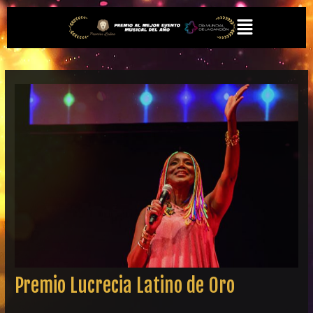
Ir
Navegación
Menú
al
de
contenido
entradas
Premio Lucrecia Latino de Oro