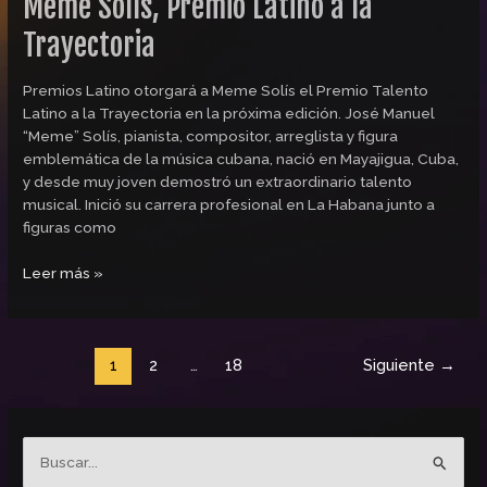
Meme Solís, Premio Latino a la
Trayectoria
Premios Latino otorgará a Meme Solís el Premio Talento
Latino a la Trayectoria en la próxima edición. José Manuel
“Meme” Solís, pianista, compositor, arreglista y figura
emblemática de la música cubana, nació en Mayajigua, Cuba,
y desde muy joven demostró un extraordinario talento
musical. Inició su carrera profesional en La Habana junto a
figuras como
Leer más »
1
2
…
18
Siguiente
→
B