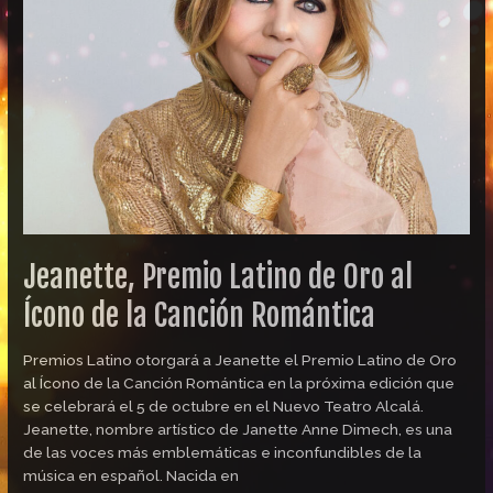
Oro
al
Ícono
de
la
Canción
Romántica
Jeanette, Premio Latino de Oro al
Ícono de la Canción Romántica
Premios Latino otorgará a Jeanette el Premio Latino de Oro
al Ícono de la Canción Romántica en la próxima edición que
se celebrará el 5 de octubre en el Nuevo Teatro Alcalá.
Jeanette, nombre artístico de Janette Anne Dimech, es una
de las voces más emblemáticas e inconfundibles de la
música en español. Nacida en