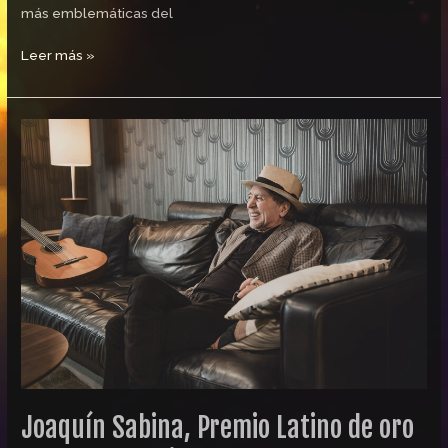
más emblemáticas del
Leer más »
Joaquín
Sabina,
Premio
Latino
de
oro
a
la
Trayectoria
como
Cantautor
Joaquín Sabina, Premio Latino de oro