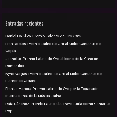
u
s
c
Entradas recientes
a
r
Daniel Da Silva, Premio Talento de Oro 2026
p
Fran Doblas, Premio Latino de Oro al Mejor Cantante de
o
Copla
r
:
Jeanette, Premio Latino de Oro al Ícono de la Canción
Romántica
Nyno Vargas, Premio Latino de Oro al Mejor Cantante de
Flamenco Urbano
Frankie Marcos, Premio Latino de Oro por la Expansión
Internacional de la Música Latina
Rafa Sánchez, Premio Latino a la Trayectoria como Cantante
Pop