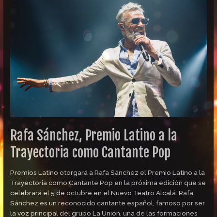
Sánchez,
Premio
Latino
a
la
Trayectoria
como
Cantante
Pop
Rafa Sánchez, Premio Latino a la
Trayectoria como Cantante Pop
Premios Latino otorgará a Rafa Sánchez el Premio Latino a la
Trayectoria como Cantante Pop en la próxima edición que se
celebrará el 5 de octubre en el Nuevo Teatro Alcalá. Rafa
Sánchez es un reconocido cantante español, famoso por ser
la voz principal del grupo La Unión, una de las formaciones