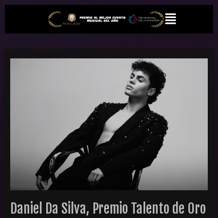
Ir
Paginación
Menú
al
de
contenido
entradas
Daniel
Da
Silva,
Premio
Talento
de
Oro
2026
Daniel Da Silva, Premio Talento de Oro