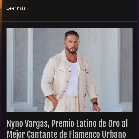
Leer más »
Nyno
Vargas,
Premio
Latino
de
Oro
al
Mejor
Cantante
de
Flamenco
Urbano
Nyno Vargas, Premio Latino de Oro al
Mejor Cantante de Flamenco Urbano