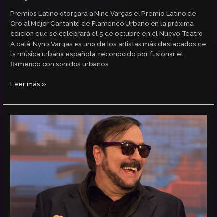
Premios Latino otorgará a Nino Vargas el Premio Latino de
Oro al Mejor Cantante de Flamenco Urbano en la próxima
edición que se celebrará el 5 de octubre en el Nuevo Teatro
Alcalá. Nyno Vargas es uno de los artistas más destacados de
la música urbana española, reconocido por fusionar el
flamenco con sonidos urbanos
Leer más »
Frankie
Marcos,
Premio
Latino
de
Oro
por
la
Expansión
Internacional