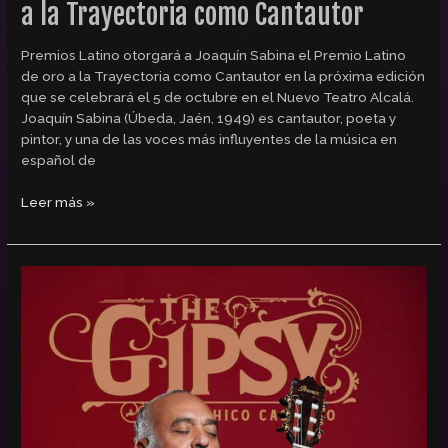
a la Trayectoria como Cantautor
Premios Latino otorgará a Joaquín Sabina el Premio Latino
de oro a la Trayectoria como Cantautor en la próxima edición
que se celebrará el 5 de octubre en el Nuevo Teatro Alcalá.
Joaquín Sabina (Úbeda, Jaén, 1949) es cantautor, poeta y
pintor, y una de las voces más influyentes de la música en
español de
Leer más »
Chico
Castillo,
Premio
Latino
a
la
Trayectoria
como
Cantante