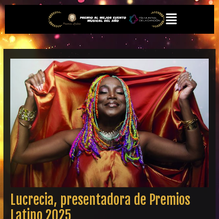
Ir
Navegación
Menú
al
de
contenido
entradas
Lucrecia, presentadora de Premios
Latino 2025