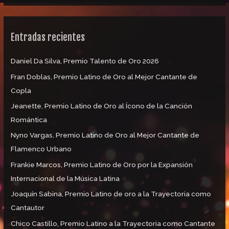
s
c
Entradas recientes
a
r
Daniel Da Silva, Premio Talento de Oro 2026
p
Fran Doblas, Premio Latino de Oro al Mejor Cantante de
o
Copla
r
:
Jeanette, Premio Latino de Oro al Ícono de la Canción
Romántica
Nyno Vargas, Premio Latino de Oro al Mejor Cantante de
Flamenco Urbano
Frankie Marcos, Premio Latino de Oro por la Expansión
Internacional de la Música Latina
Joaquín Sabina, Premio Latino de oro a la Trayectoria como
Cantautor
Chico Castillo, Premio Latino a la Trayectoria como Cantante