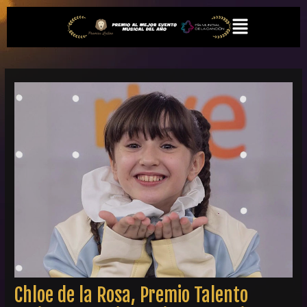
Ir
Navegación
Menú
al
de
contenido
entradas
Chloe de la Rosa, Premio Talento