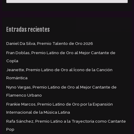
u
s
c
Entradas recientes
a
r
Daniel Da Silva, Premio Talento de Oro 2026
p
Fran Doblas, Premio Latino de Oro al Mejor Cantante de
o
Copla
r
:
Jeanette, Premio Latino de Oro al Ícono de la Canción
Romántica
Nyno Vargas, Premio Latino de Oro al Mejor Cantante de
Flamenco Urbano
Frankie Marcos, Premio Latino de Oro por la Expansión
Internacional de la Música Latina
Rafa Sánchez, Premio Latino a la Trayectoria como Cantante
Pop