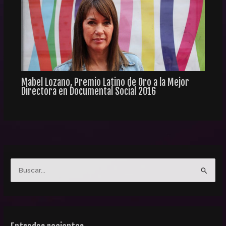
Mabel Lozano, Premio Latino de Oro a la Mejor
Directora en Documental Social 2016
B
u
s
c