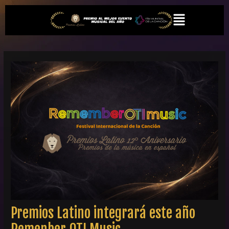
Ir
Navegación
Menú
al
de
contenido
entradas
Premios Latino integrará este año